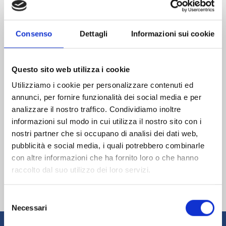
SCOPRI LE NOSTRE PRINCIPALI REALIZZAZIONI
DIMMI DI PIÙ
Consenso
Dettagli
Informazioni sui cookie
Questo sito web utilizza i cookie
NEWS
Utilizziamo i cookie per personalizzare contenuti ed
I progetti sociali 2026
annunci, per fornire funzionalità dei social media e per
19
analizzare il nostro traffico. Condividiamo inoltre
DIC
DIMMI DI PIÙ
informazioni sul modo in cui utilizza il nostro sito con i
nostri partner che si occupano di analisi dei dati web,
SEGUICI SUI SOCIAL
pubblicità e social media, i quali potrebbero combinarle
con altre informazioni che ha fornito loro o che hanno
b
r
j
x
raccolto dal suo utilizzo dei loro servizi.
Selezione
Necessari
del
consenso